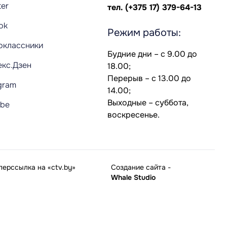
ter
тел.
(+375 17) 379-64-13
Tok
Режим работы:
оклассники
Будние дни – с 9.00 до
екс.Дзен
18.00;
Перерыв – с 13.00 до
gram
14.00;
Выходные – суббота,
ube
воскресенье.
ерссылка на «ctv.by»
Создание сайта
-
Whale Studio