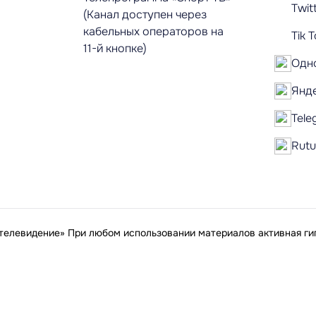
Twit
(Канал доступен через
кабельных операторов на
Tik 
11-й кнопке)
Одн
Янд
Tele
Rut
елевидение» При любом использовании материалов активная гип