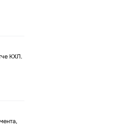
че КХЛ.
мента,