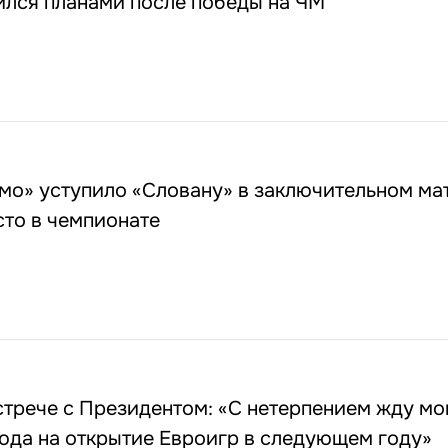
ился планами после победы на ЧМ
мо» уступило «Словану» в заключительном мат
есто в чемпионате
стрече с Президентом: «С нетерпением жду мо
юда на открытие Евроигр в следующем году»