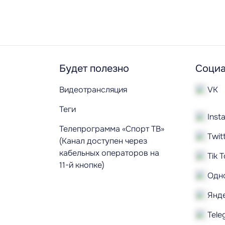
Будет полезно
Социа
Видеотрансляция
VK
Теги
Inst
Телепрограмма «Спорт ТВ»
Twit
(Канал доступен через
кабельных операторов на
Tik 
11-й кнопке)
Одн
Янд
Tele