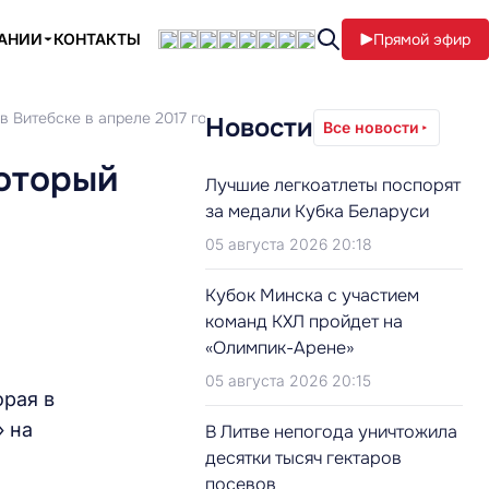
ПАНИИ
КОНТАКТЫ
Прямой эфир
в Витебске в апреле 2017 года
Новости
Все новости
который
Лучшие легкоатлеты поспорят
за медали Кубка Беларуси
05 августа 2026 20:18
Кубок Минска с участием
команд КХЛ пройдет на
«Олимпик-Арене»
05 августа 2026 20:15
орая в
» на
В Литве непогода уничтожила
десятки тысяч гектаров
посевов