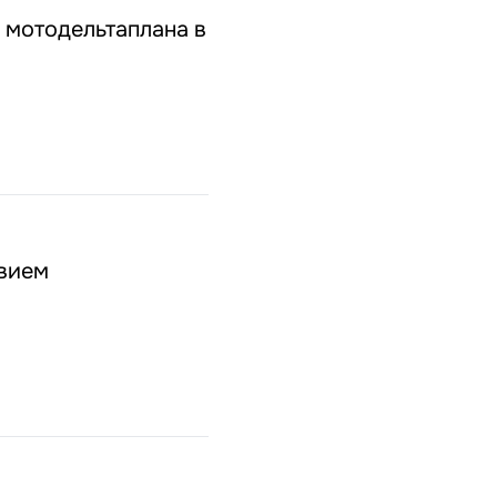
 мотодельтаплана в
твием