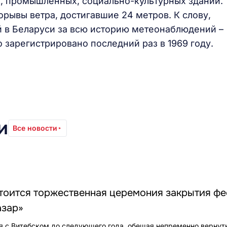
, промышленных, социально-культурных зданий.
рывы ветра, достигавшие 24 метров. К слову,
 в Беларуси за всю историю метеонаблюдений –
о зарегистрировано последний раз в 1969 году.
и
Все новости
стоится торжественная церемония закрытия фе
азар»
 с Витебском до следующего года, обещая непременно вернут