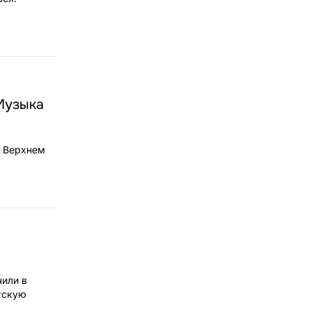
Музыка
в Верхнем
чили в
тскую