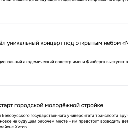
ёл уникальный концерт под открытым небом «
циональный академический оркестр имени Финберга выступит 
старт городской молодёжной стройке
м Белорусского государственного университета транспорта вру
новке на будущем рабочем месте – им предстоит возводить де
районе Хутор.