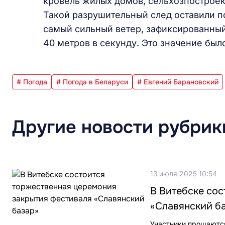
кровель жилых домов, сельхозпостроек
Такой разрушительный след оставили по
самый сильный ветер, зафиксированный
40 метров в секунду. Это значение был
# Погода
# Погода в Беларуси
# Евгений Барановский
Другие новости рубрик
13 июля 2025 10:54
В Витебске со
«Славянский б
Участники прощаются