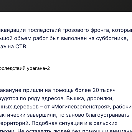
квидации последствий грозового фронта, которы
льшой объем работ был выполнен на субботнике,
а» на СТВ.
кануне пришли на помощь более 20 тысяч
удятся по ряду адресов. Вышка, дробилки,
нных деревьев – от «Могилевзеленстроя», рабоч
рактически завершили, то заново благоустраивать
территорий. Подобная ситуация и в сельских
стихии. Не оставлять людей без помощи и вниман