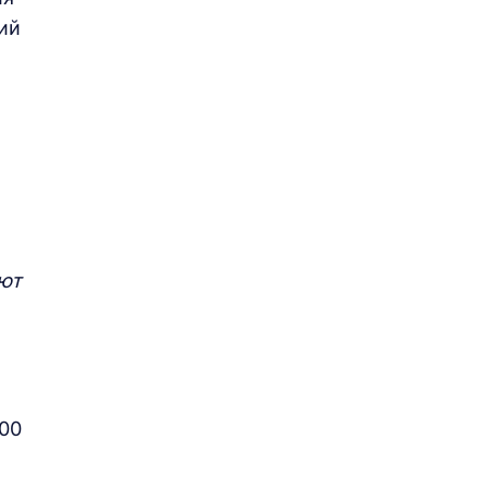
ий
ют
00