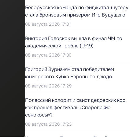
Белорусская команда по фиджитал-шутеру
стала бронзовым призером Игр Будущего
08 августа 2026 17:31
Виктория Голоскок вышла в финал ЧМ по
академической гребле (U-19)
08 августа 2026 17:30
Григорий Зурначян стал победителем
юниорского Кубка Европы по дзюдо
08 августа 2026 17:29
Полесский колорит и свист дедовских кос:
как прошел фестиваль «Споровские
сенокосы»?
08 августа 2026 17:23