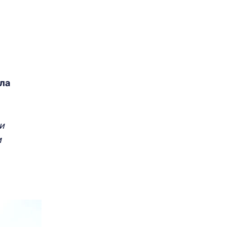
ла
и
м