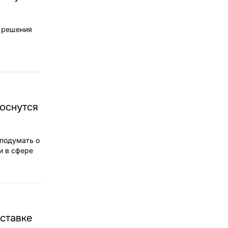
я решения
коснутся
 подумать о
и в сфере
ставке