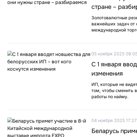
стране – разб
Золотовалютные рез
важнейших задач от 
международной торг
05 ноября 2025 08:0
С 1 января вво
изменения
ИП, которые не видя
том, чтобы сменить в
работы по найму.
04 ноября 2025 17:27
Беларусь прим