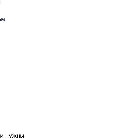
:
ые
ни нужны