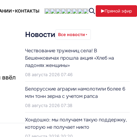
ПАНИИ
КОНТАКТЫ
Прямой эфир
Новости
Все новости
Чествование тружениц села! В
Бешенковичах прошла акция «Хлеб на
ладонях женщины»
08 августа 2026 07:46
м ввёл
Белорусские аграрии намолотили более 6
млн тонн зерна с учетом рапса
08 августа 2026 07:38
Хондошко: мы получаем такую поддержку,
которую не получает никто
07 августа 2026 20:20