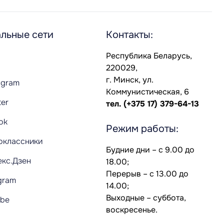
льные сети
Контакты:
Республика Беларусь,
220029,
г. Минск, ул.
agram
Коммунистическая, 6
ter
тел.
(+375 17) 379-64-13
Tok
Режим работы:
оклассники
Будние дни – с 9.00 до
екс.Дзен
18.00;
Перерыв – с 13.00 до
gram
14.00;
Выходные – суббота,
ube
воскресенье.