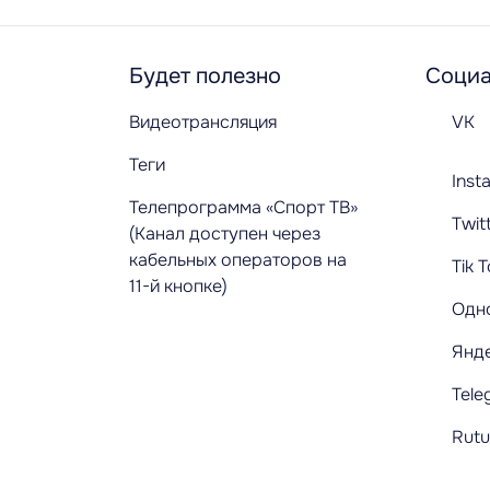
Будет полезно
Социа
Видеотрансляция
VK
Теги
Inst
Телепрограмма «Спорт ТВ»
Twit
(Канал доступен через
кабельных операторов на
Tik 
11-й кнопке)
Одн
Янд
Tele
Rut