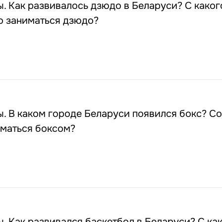
 Как развивалось дзюдо в Беларуси? С каког
о заниматься дзюдо?
0
 В каком городе Беларуси появился бокс? Со
иматься боксом?
 Как развивался баскетбол в Беларуси? С ка