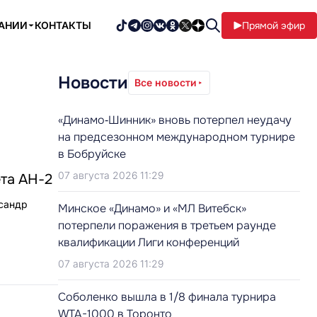
ПАНИИ
КОНТАКТЫ
Прямой эфир
Новости
Все новости
«Динамо‑Шинник» вновь потерпел неудачу
на предсезонном международном турнире
в Бобруйске
07 августа 2026 11:29
та АН-2
ксандр
Минское «Динамо» и «МЛ Витебск»
потерпели поражения в третьем раунде
квалификации Лиги конференций
07 августа 2026 11:29
Соболенко вышла в 1/8 финала турнира
WTA-1000 в Торонто