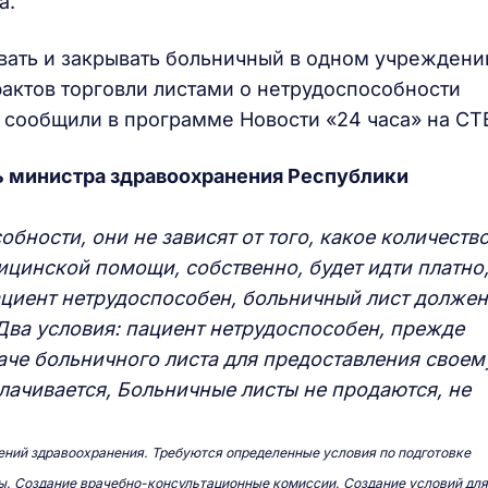
а.
вать и закрывать больничный в одном учреждени
фактов торговли листами о нетрудоспособности
, сообщили в программе Новости «24 часа» на СТ
ь министра здравоохранения Республики
бности, они не зависят от того, какое количеств
цинской помощи, собственно, будет идти платно
ациент нетрудоспособен, больничный лист должен
Два условия: пациент нетрудоспособен, прежде
даче больничного листа для предоставления своем
плачивается, Больничные листы не продаются, не
дений здравоохранения. Требуются определенные условия по подготовке
зы. Создание врачебно-консультационные комиссии. Создание условий для