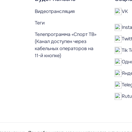
Видеотрансляция
VK
Теги
Inst
Телепрограмма «Спорт ТВ»
Twit
(Канал доступен через
кабельных операторов на
Tik 
11-й кнопке)
Одн
Янд
Tele
Rut