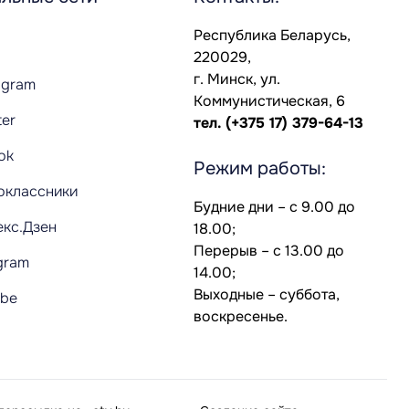
Республика Беларусь,
220029,
г. Минск, ул.
agram
Коммунистическая, 6
ter
тел.
(+375 17) 379-64-13
Tok
Режим работы:
оклассники
Будние дни – с 9.00 до
екс.Дзен
18.00;
Перерыв – с 13.00 до
gram
14.00;
Выходные – суббота,
ube
воскресенье.