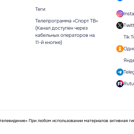
Теги
Inst
Телепрограмма «Спорт ТВ»
Twit
(Канал доступен через
кабельных операторов на
Tik 
11-й кнопке)
Одн
Янд
Tele
Rut
елевидение» При любом использовании материалов активная гип