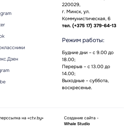
220029,
г. Минск, ул.
agram
Коммунистическая, 6
ter
тел.
(+375 17) 379-64-13
Tok
Режим работы:
оклассники
Будние дни – с 9.00 до
екс.Дзен
18.00;
Перерыв – с 13.00 до
gram
14.00;
Выходные – суббота,
ube
воскресенье.
ерссылка на «ctv.by»
Создание сайта
-
Whale Studio