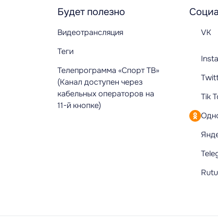
Будет полезно
Социа
Видеотрансляция
VK
Теги
Inst
Телепрограмма «Спорт ТВ»
Twit
(Канал доступен через
кабельных операторов на
Tik 
11-й кнопке)
Одн
Янд
Tele
Rut