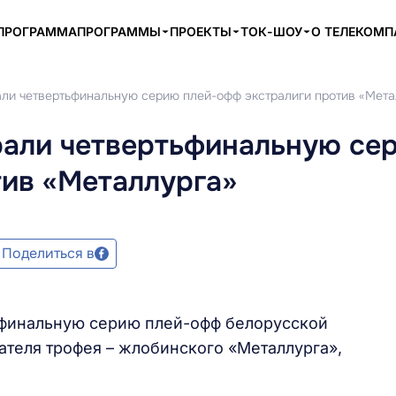
ПРОГРАММА
ПРОГРАММЫ
ПРОЕКТЫ
ТОК-ШОУ
О ТЕЛЕКОМ
али четвертьфинальную серию плей-офф экстралиги против «Мета
рали четвертьфинальную се
тив «Металлурга»
Поделиться в
ьфинальную серию плей-офф белорусской
ателя трофея – жлобинского «Металлурга»,