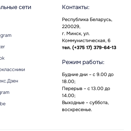
льные сети
Контакты:
Республика Беларусь,
220029,
г. Минск, ул.
agram
Коммунистическая, 6
ter
тел.
(+375 17) 379-64-13
Tok
Режим работы:
оклассники
Будние дни – с 9.00 до
екс.Дзен
18.00;
Перерыв – с 13.00 до
gram
14.00;
Выходные – суббота,
ube
воскресенье.