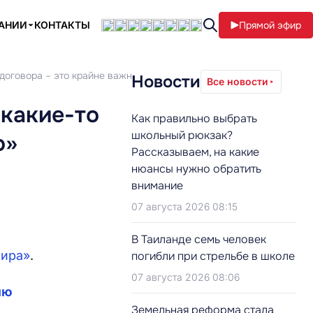
ПАНИИ
КОНТАКТЫ
Прямой эфир
 договора – это крайне важно»
Новости
Все новости
 какие-то
Как правильно выбрать
школьный рюкзак?
о»
Рассказываем, на какие
нюансы нужно обратить
внимание
07 августа 2026 08:15
В Таиланде семь человек
мира»
.
погибли при стрельбе в школе
07 августа 2026 08:06
лю
Земельная реформа стала