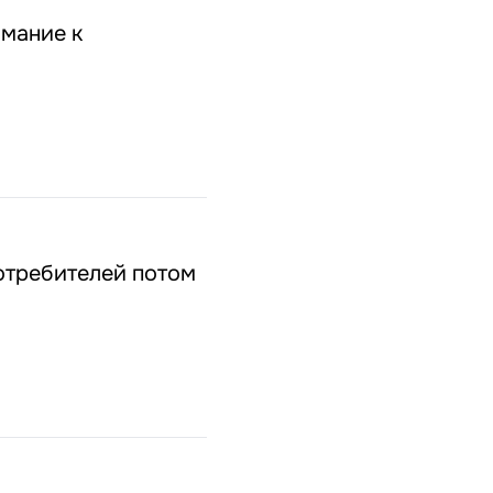
имание к
отребителей потом