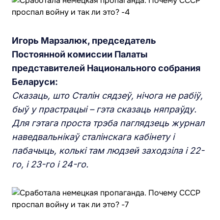
Игорь Марзалюк, председатель
Постоянной комиссии Палаты
представителей Национального собрания
Беларуси:
Сказаць, што Сталін сядзеў, нічога не рабіў,
быў у прастрацыі – гэта сказаць няпраўду.
Для гэтага проста трэба паглядзець журнал
наведвальнікаў сталінскага кабінету і
пабачыць, колькі там людзей заходзіла і 22-
го, і 23-го і 24-го.