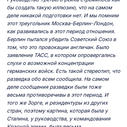
бы создать такую иллюзию, что на самом
деле никакой подготовки нет.
И
мы помним
этот треугольник Москва-Берлин-Лондон,
к
ак развивались в этот период отношения.
Берлин пытался убедить
С
оветский Союз в
том, что это провокаци
и
англичан.
Б
ыло
заявление
ТАСС
, в котором опровергались
слухи о возможной концентрации
германских войск.
Е
сть такой стереотип, что
разведка обо всем сообщила.
Н
а самом
деле
с
ообщения разведки были
тоже
весьма противоречивы
в
этот период.
И
т
ого же
Зорге,
и резидентуры из других
стран, поэтому картин
а
, которая была у
Сталина, у руководства, у командования
К
расной армии, была весьма