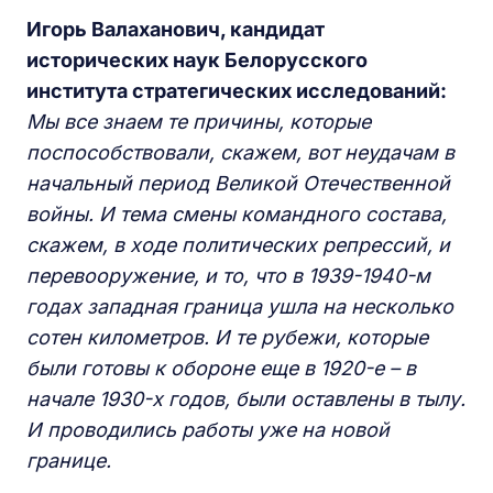
Игорь Валаханович, кандидат
исторических наук Белорусского
института стратегических исследований:
М
ы все знаем те причины, которые
поспособствовали, скажем, вот неудачам в
начальный период Великой Отечественной
войны.
И
тема смены командного состава,
скажем, в ходе политических репрессий, и
перевооружение, и то, что в
19
39-
19
40-
м
годах
з
ападна
я
г
раница ушла на несколько
сотен километров.
И
те рубежи, которые
были готовы к обороне еще
в 19
20-
е – в
начале
19
30-
х
годов, были оставлены в тылу.
И
проводились работы уже на новой
границе.