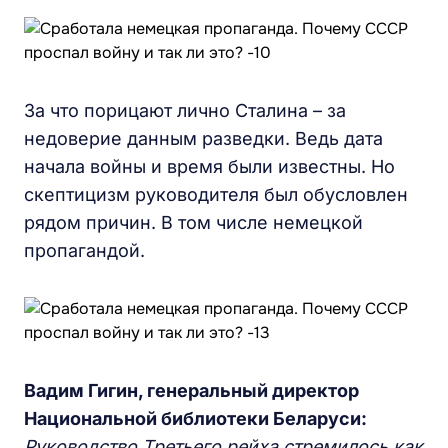
За что порицают лично Сталина – за
недоверие данным разведки. Ведь дата
начала войны и время были известны. Но
скептицизм руководителя был обусловлен
рядом причин. В том числе немецкой
пропагандой.
Вадим Гигин,
г
енеральный директор
Н
ациональной библиотеки
Б
еларуси:
Р
уководство
Третьего
рейха стремилось
к
ак