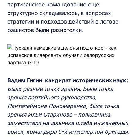
партизанское командование еще
структурно складывалось, в вопросах
стратегии и подходов действий в логове
фашистов были разнотолки.
Вадим Гигин, кандидат исторических наук:
Б
ыли разные точки зрения.
Была точка
зрения п
артийного руководства,
Пантелеймон
а
Пономаренко,
была точка
зрения
Ильи Старинова
– полковника,
заместителя начальника штаба инженерных
войск, командира 5-й инженерной бригады,