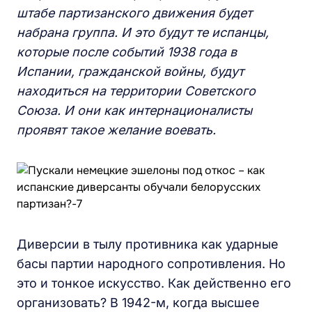
штабе партизанского движения б
удет
набрана группа.
И это будут те
испанц
ы
,
которые
после событий
19
38 года в
Испании, гражданской войны,
будут
находит
ь
ся на территории
Советского
Союза
.
И они как интернационалисты
проявят такое желание воевать.
Диверсии в тылу противника как ударные
басы партии народного сопротивления. Но
это и тонкое искусство. Как действенно его
организовать? В 1942-м, когда высшее