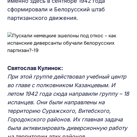
именно здесь в сентябре 1942 года
сформировали и Белорусский штаб
партизанского движения.
Святослав Кулинок:
При
этой
группе действовал учебный центр
во главе с
полковником
Казанцевым.
И
летом
19
42 года сюда направили группу
–
18
испанцев.
Они были направлены
на
территорию Суражского, Витебского,
Городокского район
ов. И
х главная задача
была активизировать диверсионную работу
на территории
этих районов.