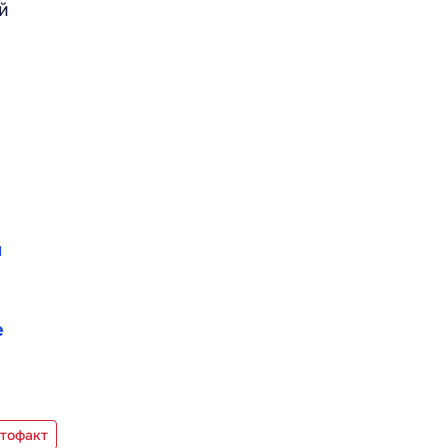
й
й
е
тофакт