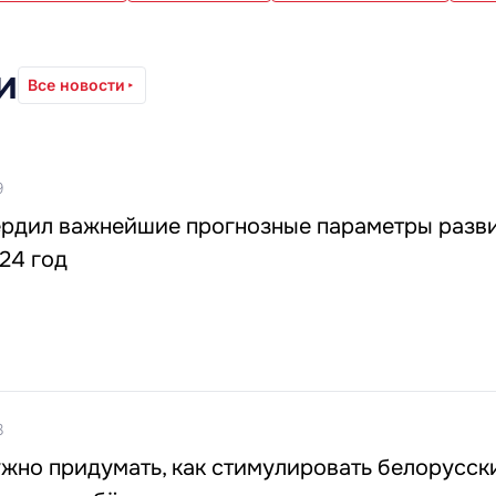
и
Все новости
9
ердил важнейшие прогнозные параметры разв
24 год
8
жно придумать, как стимулировать белорусск