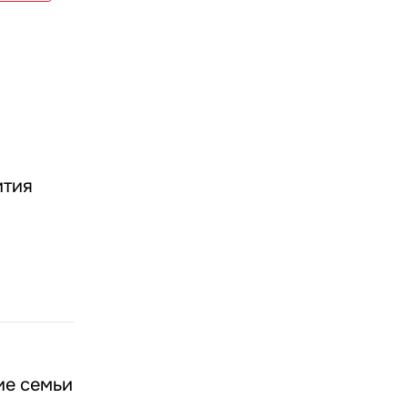
ития
ие семьи