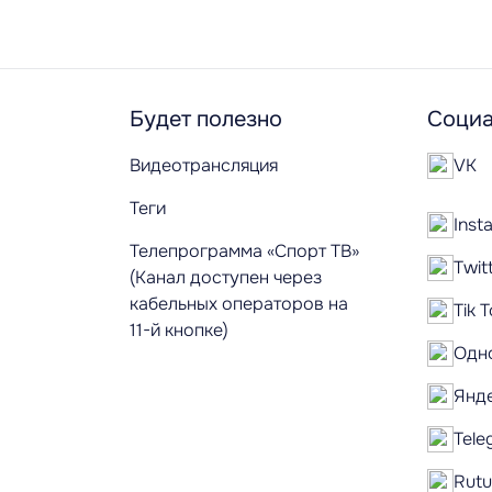
Будет полезно
Социа
Видеотрансляция
VK
Теги
Inst
Телепрограмма «Спорт ТВ»
Twit
(Канал доступен через
кабельных операторов на
Tik 
11-й кнопке)
Одн
Янд
Tele
Rut