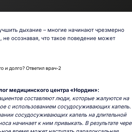
лучшить дыхание – многие начинают чрезмерно
 не осознавая, что такое поведение может
лог медицинского центра «Нордин»:
ациентов составляют люди, которые жалуются на
ное с использованием сосудосуживающих капель.
овании сосудосуживающих капель на длительной
оса начинает к ним привыкать. В результате чере
ьное время может наступать парадоксальная