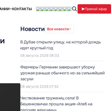
ПАНИИ
КОНТАКТЫ
Прямой эфир
Новости
Все новости
 и
В Дубае открыли улицу, на которой дождь
идет круглый год
08 августа 2026 08:03
Фермеры Германии завершают уборку
урожая раньше обычного из-за сильнейшей
засухи
08 августа 2026 07:52
Чествование тружениц села! В
Бешенковичах прошла акция «Хлеб на
ладонях женщины»