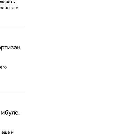
ключать
ванные в
артизан
его
амбуле.
о еще и