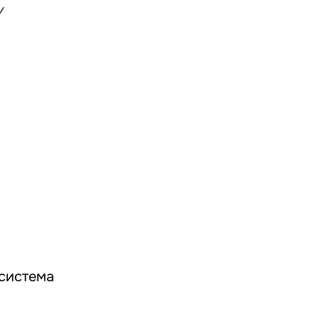
у
 система