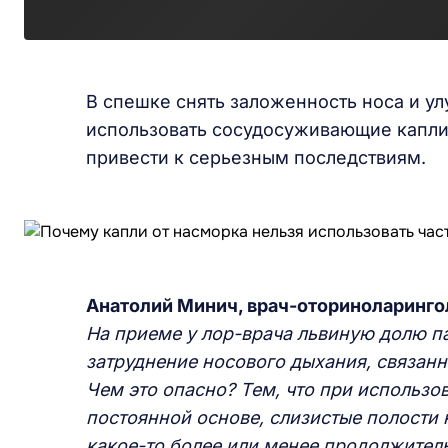
В спешке снять заложенность носа и у
использовать сосудосуживающие капли,
привести к серьезным последствиям.
Анатолий Минич, врач-оториноларинго
На приеме у лор-врача львиную долю п
затруднение носового дыхания, связан
Чем это опасно? Тем, что при использ
постоянной основе, слизистые полости н
какое-то более или менее продолжител