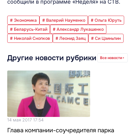
сообщили в программе «Неделя» на СТВ.
# Экономика
# Валерий Науменко
# Ольга Юруть
# Беларусь-Китай
# Александр Лукашенко
# Николай Снопков
# Леонид Заяц
# Си Цзиньпин
Другие новости рубрики
Все новости
14 мая 2017 17:54
Глава компании-соучредителя парка