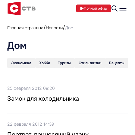
Прямой эфир
Главная страница
Новости
Дом
Дом
Экономика
Хобби
Туризм
Стиль жизни
Рецепты
С
25 февраля 2012 09:20
Замок для холодильника
22 февраля 2012 14:39
Портрет, приносящий удачу