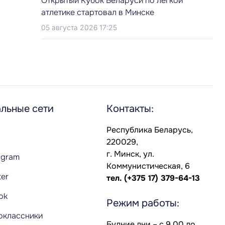
Открытый Кубок Беларуси по легкой
атлетике стартовал в Минске
05 августа 2026 17:25
льные сети
Контакты:
Республика Беларусь,
220029,
г. Минск, ул.
agram
Коммунистическая, 6
ter
тел.
(+375 17) 379-64-13
Tok
Режим работы:
оклассники
Будние дни – с 9.00 до