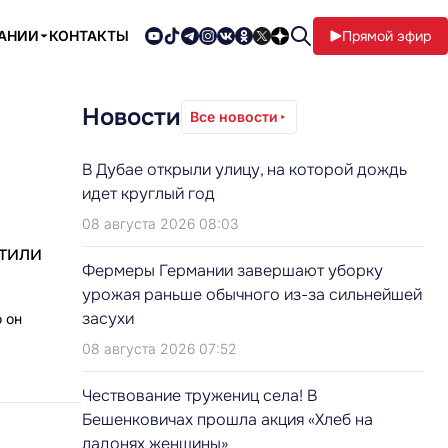
ПАНИИ
КОНТАКТЫ
Прямой эфир
Новости
Все новости
В Дубае открыли улицу, на которой дождь
идет круглый год
08 августа 2026 08:03
стили
Фермеры Германии завершают уборку
урожая раньше обычного из-за сильнейшей
засухи
 он
08 августа 2026 07:52
Чествование тружениц села! В
Бешенковичах прошла акция «Хлеб на
ладонях женщины»