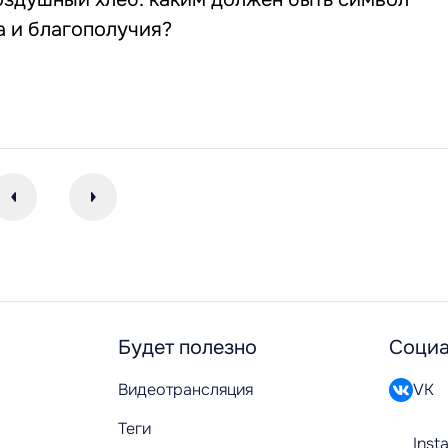
а и благополучия?
Будет полезно
Социа
Видеотрансляция
VK
Теги
Inst