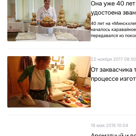
Она уже 40 лет
удостоена зван
40 лет на «Минскхле
началось каравайное
передавался из покол
22 ноября 2017 08:50
От заквасчика 
процессе изгот
18 мая 2016 10:04
Ароматный и в