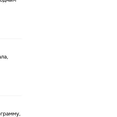
ла,
ограмму,