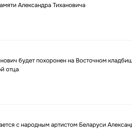
амяти Александра Тихановича
нович будет похоронен на Восточном кладбищ
ой отца
ается с народным артистом Беларуси Алекса