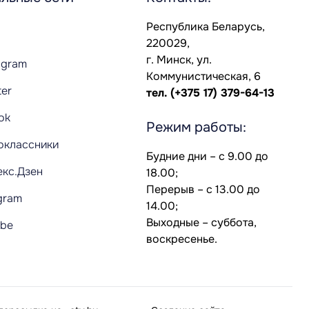
Республика Беларусь,
220029,
г. Минск, ул.
agram
Коммунистическая, 6
ter
тел.
(+375 17) 379-64-13
Tok
Режим работы:
оклассники
Будние дни – с 9.00 до
екс.Дзен
18.00;
Перерыв – с 13.00 до
gram
14.00;
Выходные – суббота,
ube
воскресенье.