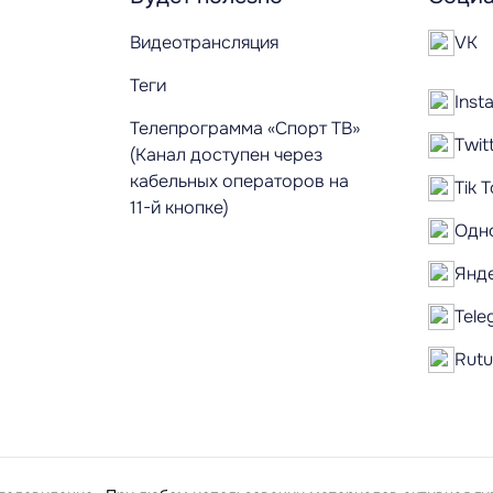
Видеотрансляция
VK
Теги
Inst
Телепрограмма «Спорт ТВ»
Twit
(Канал доступен через
кабельных операторов на
Tik 
11-й кнопке)
Одн
Янд
Tele
Rut