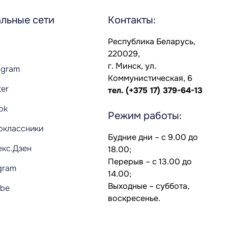
льные сети
Контакты:
Республика Беларусь,
220029,
г. Минск, ул.
agram
Коммунистическая, 6
ter
тел.
(+375 17) 379-64-13
Tok
Режим работы:
оклассники
Будние дни – с 9.00 до
екс.Дзен
18.00;
Перерыв – с 13.00 до
gram
14.00;
Выходные – суббота,
ube
воскресенье.