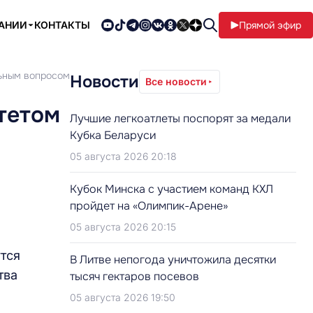
ПАНИИ
КОНТАКТЫ
Прямой эфир
льным вопросом
Новости
Все новости
тетом
Лучшие легкоатлеты поспорят за медали
Кубка Беларуси
05 августа 2026 20:18
Кубок Минска с участием команд КХЛ
пройдет на «Олимпик-Арене»
05 августа 2026 20:15
тся
В Литве непогода уничтожила десятки
тва
тысяч гектаров посевов
05 августа 2026 19:50