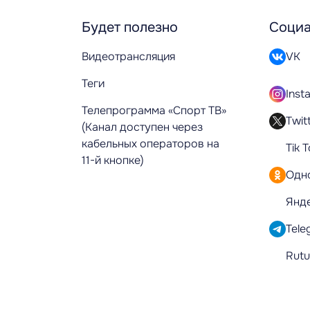
Будет полезно
Социа
Видеотрансляция
VK
Теги
Inst
Телепрограмма «Спорт ТВ»
Twit
(Канал доступен через
кабельных операторов на
Tik 
11-й кнопке)
Одн
Янд
Tele
Rut