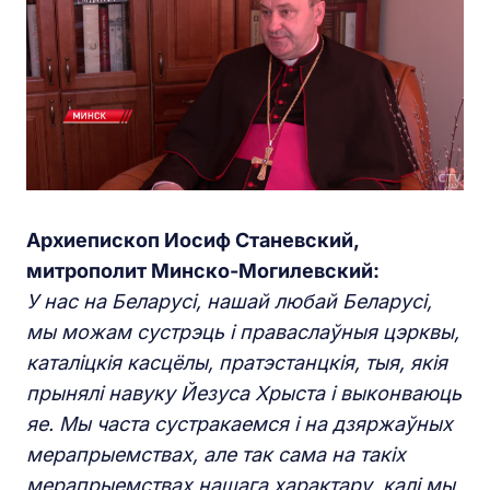
Архиепископ Иосиф Станевский,
митрополит Минско-Могилевский:
У нас на Беларусі, нашай любай Беларусі,
мы можам сустрэць і праваслаўныя цэрквы,
каталіцкія касцёлы, пратэстанцкія, тыя, якія
прынялі навуку Йезуса Хрыста і выконваюць
яе. Мы часта сустракаемся і на дзяржаўных
мерапрыемствах, але так сама на такіх
мерапрыемствах нашага характару, калі мы