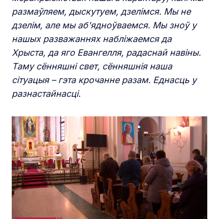
размаўляем, дыскутуем, дзелімся. Мы не
дзелім, але мы аб'ядноўваемся. Мы зноў у
нашых разважаннях набліжаемся да
Хрыста, да яго Евангелля, радаснай навіны.
Таму сённяшні свет, сённяшнія наша
сітуацыя – гэта крочанне разам. Еднасць у
разнастайнасці.