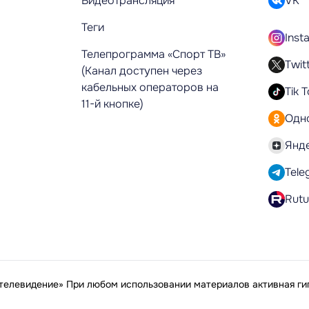
Видеотрансляция
VK
Теги
Inst
Телепрограмма «Спорт ТВ»
Twit
(Канал доступен через
кабельных операторов на
Tik 
11-й кнопке)
Одн
Янд
Tele
Rut
елевидение» При любом использовании материалов активная гип