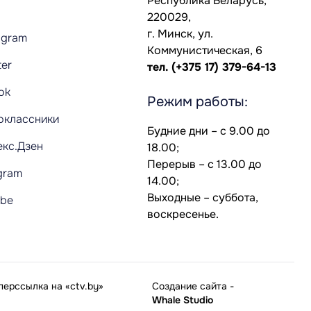
Республика Беларусь,
220029,
г. Минск, ул.
agram
Коммунистическая, 6
ter
тел.
(+375 17) 379-64-13
Tok
Режим работы:
оклассники
Будние дни – с 9.00 до
екс.Дзен
18.00;
Перерыв – с 13.00 до
gram
14.00;
Выходные – суббота,
ube
воскресенье.
ерссылка на «ctv.by»
Создание сайта
-
Whale Studio