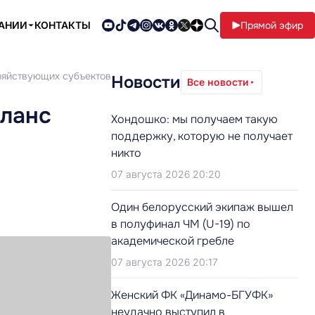
ПАНИИ
КОНТАКТЫ
Прямой эфир
озяйствующих субъектов
Новости
Все новости
аланс
Хондошко: мы получаем такую
поддержку, которую не получает
никто
07 августа 2026 20:20
Один белорусский экипаж вышел
в полуфинал ЧМ (U-19) по
академической гребле
07 августа 2026 20:17
Женский ФК «Динамо-БГУФК»
неудачно выступил в