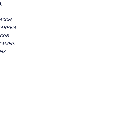
,
ессы,
венные
сов
 самых
ем