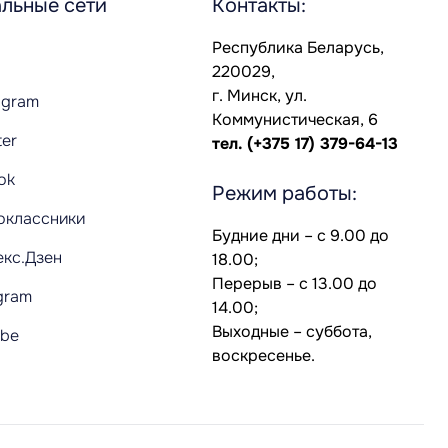
льные сети
Контакты:
Республика Беларусь,
220029,
г. Минск, ул.
agram
Коммунистическая, 6
ter
тел.
(+375 17) 379-64-13
Tok
Режим работы:
оклассники
Будние дни – с 9.00 до
екс.Дзен
18.00;
Перерыв – с 13.00 до
gram
14.00;
Выходные – суббота,
ube
воскресенье.