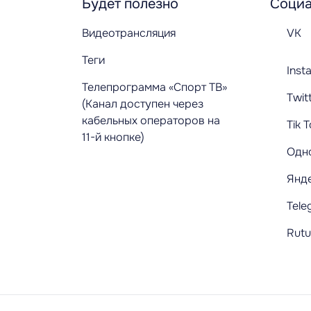
Будет полезно
Социа
Видеотрансляция
VK
Теги
Inst
Телепрограмма «Спорт ТВ»
Twit
(Канал доступен через
кабельных операторов на
Tik 
11-й кнопке)
Одн
Янд
Tele
Rut