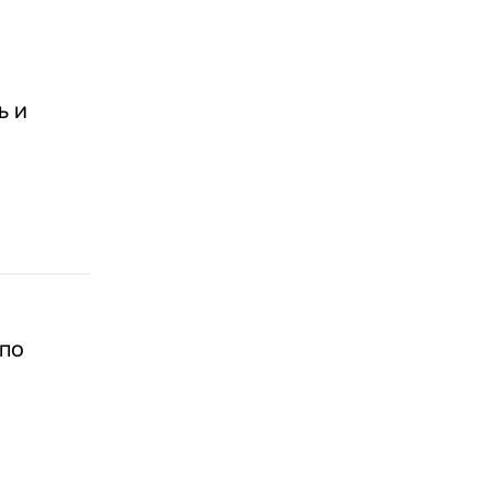
ь и
 по