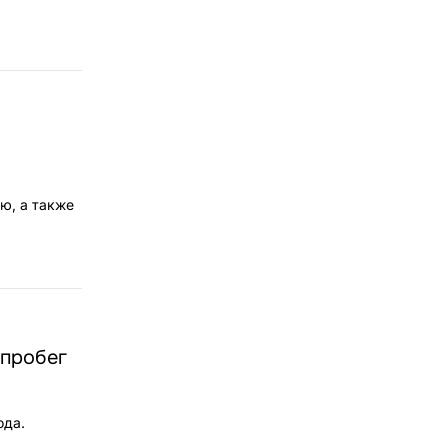
ю, а также
опробег
ода.