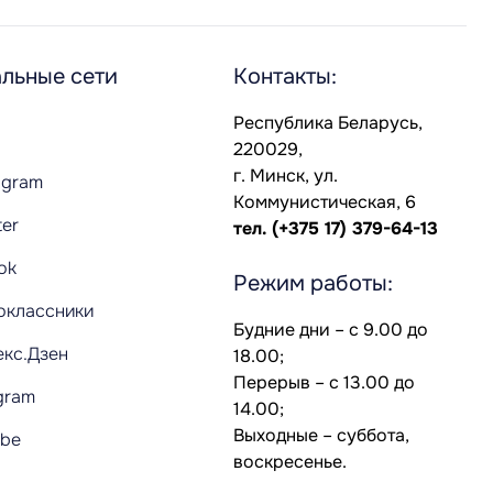
льные сети
Контакты:
Республика Беларусь,
220029,
г. Минск, ул.
agram
Коммунистическая, 6
ter
тел.
(+375 17) 379-64-13
Tok
Режим работы:
оклассники
Будние дни – с 9.00 до
екс.Дзен
18.00;
Перерыв – с 13.00 до
gram
14.00;
Выходные – суббота,
ube
воскресенье.