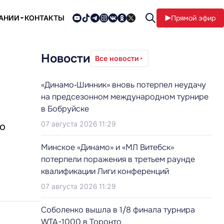
ПАНИИ
КОНТАКТЫ
Прямой эфир
Новости
Все новости
«Динамо‑Шинник» вновь потерпел неудачу
на предсезонном международном турнире
в Бобруйске
07 августа 2026 11:29
то
Минское «Динамо» и «МЛ Витебск»
потерпели поражения в третьем раунде
квалификации Лиги конференций
07 августа 2026 11:29
Соболенко вышла в 1/8 финала турнира
WTA-1000 в Торонто