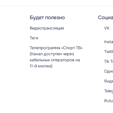
Будет полезно
Социа
Видеотрансляция
VK
Теги
Inst
Телепрограмма «Спорт ТВ»
Twit
(Канал доступен через
кабельных операторов на
Tik 
11-й кнопке)
Одн
Янд
Tele
Rut