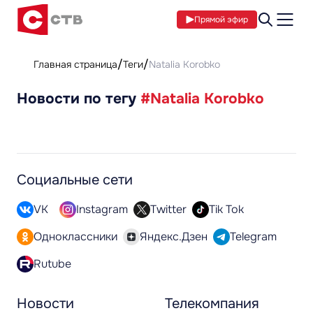
Прямой эфир
Главная страница
Теги
Natalia Korobko
Новости по тегу
#Natalia Korobko
Социальные сети
VK
Instagram
Twitter
Tik Tok
Одноклассники
Яндекс.Дзен
Telegram
Rutube
Новости
Телекомпания