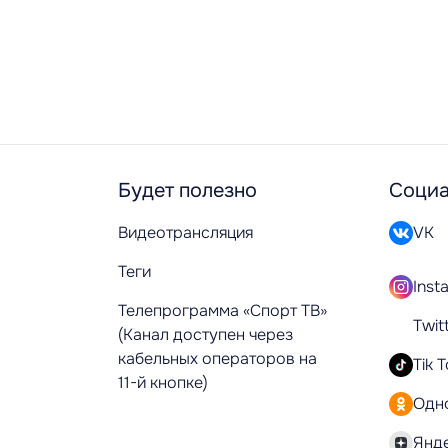
Будет полезно
Социа
Видеотрансляция
VK
Теги
Inst
Телепрограмма «Спорт ТВ»
Twit
(Канал доступен через
кабельных операторов на
Tik 
11-й кнопке)
Одн
Янд