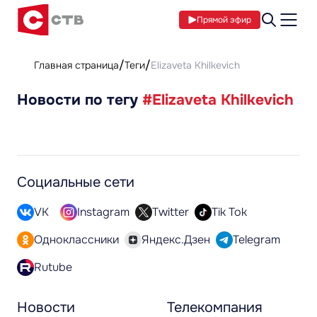
Прямой эфир
Главная страница
Теги
Elizaveta Khilkevich
Новости по тегу
#Elizaveta Khilkevich
Социальные сети
VK
Instagram
Twitter
Tik Tok
Одноклассники
Яндекс.Дзен
Telegram
Rutube
Новости
Телекомпания