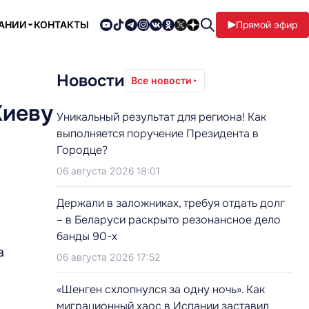
ПАНИИ
КОНТАКТЫ
Прямой эфир
Новости
Все новости
Киеву
Уникальный результат для региона! Как
выполняется поручение Президента в
Городце?
06 августа 2026 18:01
Держали в заложниках, требуя отдать долг
– в Беларуси раскрыто резонансное дело
банды 90-х
а
06 августа 2026 17:52
«Шенген схлопнулся за одну ночь». Как
миграционный хаос в Испании заставил