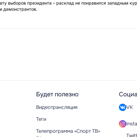
дату выборов президента – расклад не понравился западным ку
и демонстрантов.
Будет полезно
Социа
Видеотрансляция
VK
Теги
Inst
Телепрограмма «Спорт ТВ»
Twit