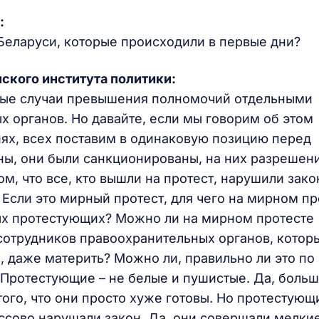
:
Беларуси, которые происходили в первые дни?
ского института политики:
ные случаи превышения полномочий отдельными
 органов. Но давайте, если мы говорим об этом
ях, всех поставим в одинаковую позицию перед
ны, они были санкционированы, на них разрешен
ом, что все, кто вышли на протест, нарушили зако
 Если это мирный протест, для чего на мирном пр
ных протестующих? Можно ли на мирном протесте
сотрудников правоохранительных органов, котор
, даже материть? Можно ли, правильно ли это по
 Протестующие – не белые и пушистые. Да, боль
того, что они просто хуже готовы. Но протестующ
ассово нарушали закон. Да, они совершали мелки