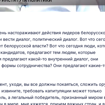
чень настораживают действия лидеров белорусск
 вести диалог, политический диалог. Вот что сег
т белорусской власти? Вот что сегодня люди, ко
кандидатов, предлагают тем людям, которые
 предлагают какой-то внутренний диалог, они
о формы сотрудничества? Они предлагают какие-т
ент, уходи, вы все должны покаяться, сложить ор
 извините, требовать капитуляции может только
ель, а легальный победитель, признанный миром
н в мире, мне кажется, причем важных стран, и 