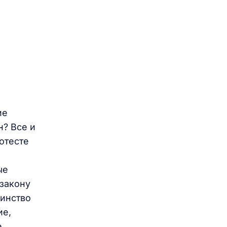
ие
н? Все и
отесте
ые
 закону
шинство
ие,
е