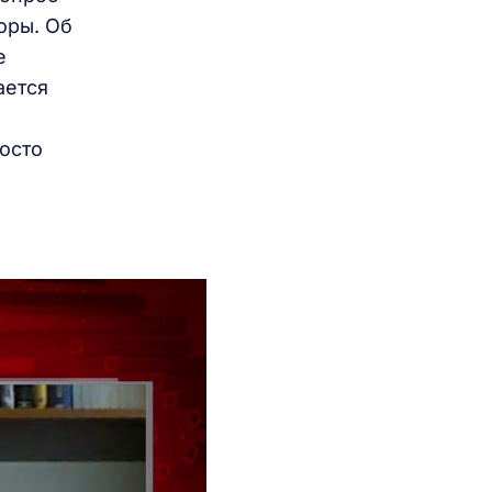
оры. Об
е
ается
осто