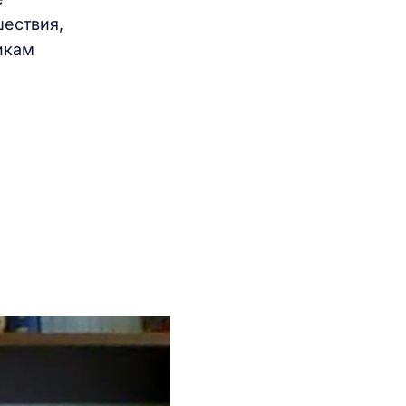
ествия,
икам