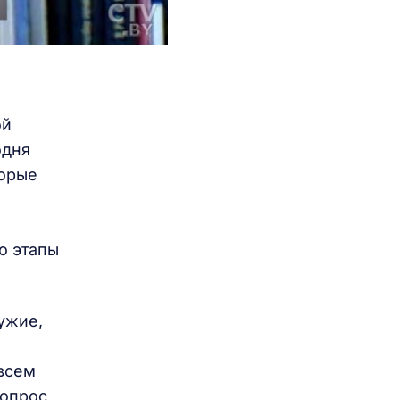
ой
одня
торые
о этапы
ужие,
 всем
вопрос