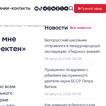
ПАНИИ
КОНТАКТЫ
Прямой эфир
дня невозможен и некорректен»
Новости
Все новости
 мне
Белорусский школьник
отправился в международную
ректен»
экспедицию «Ледокол знаний»
06 августа 2026 08:08
Лукашенко поздравил с
юбилеем заслуженного
деятеля науки БССР Петра
во всем
Витязя
льного
06 августа 2026 08:06
орые
Как изменится белорусская