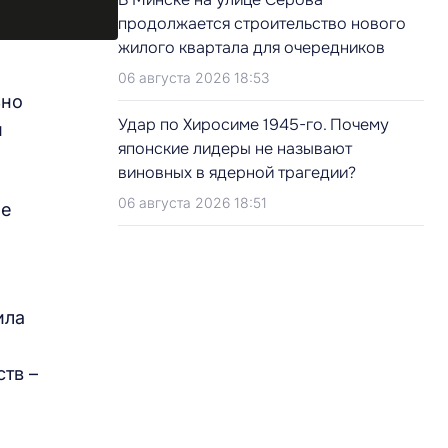
продолжается строительство нового
жилого квартала для очередников
06 августа 2026 18:53
ьно
Удар по Хиросиме 1945-го. Почему
и
японские лидеры не называют
виновных в ядерной трагедии?
06 августа 2026 18:51
ые
ила
тв –