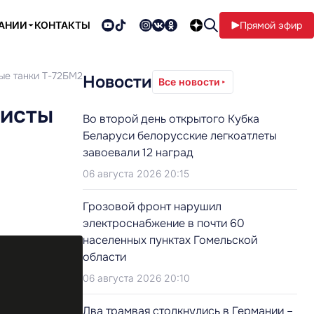
ПАНИИ
КОНТАКТЫ
Прямой эфир
ые танки Т-72БМ2
Новости
Все новости
кисты
Во второй день открытого Кубка
Беларуси белорусские легкоатлеты
завоевали 12 наград
06 августа 2026 20:15
Грозовой фронт нарушил
электроснабжение в почти 60
населенных пунктах Гомельской
области
06 августа 2026 20:10
Два трамвая столкнулись в Германии –