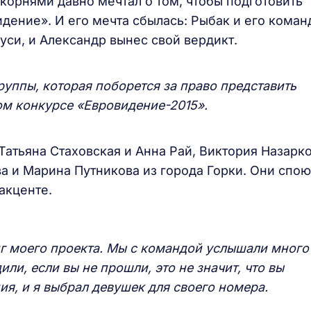
орнями давно мечтал о том, чтобы подготовить
дение». И его мечта сбылась: Рыбак и его коман
си, и Александр вынес свой вердикт.
руппы, которая поборется за право представить
м конкурсе «Евровидение-2015».
атьяна Стаховская и Анна Рай, Виктория Назарк
а и Марина Путникова из города Горки. Они спою
акценте.
нг моего проекта. Мы с командой услышали много
или, если вы не прошли, это не значит, что вы
ия, и я выбрал девушек для своего номера.