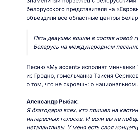
Знаменитый норвежец с белорусскими к
белорусского представителя на «Еврови
объездили все областные центры Белару
Пять девушек вошли в состав новой г
Беларусь на международном песенно
Песню «My accent» исполнят минчанки Т
из Гродно, гомельчанка Таисия Сериков
о том, что не скроешь: о национальном 
Александр Рыбак:
Я благодарю всех, кто пришел на касти
интересных голосов. И если вы не побед
неталантливы. У меня есть своя концепц