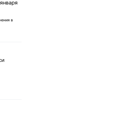
 января
нения в
си