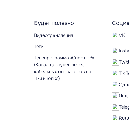
Будет полезно
Социа
Видеотрансляция
VK
Теги
Inst
Телепрограмма «Спорт ТВ»
Twit
(Канал доступен через
кабельных операторов на
Tik 
11-й кнопке)
Одн
Янд
Tele
Rut