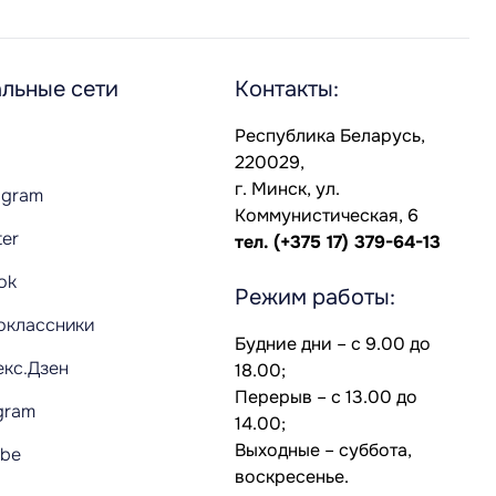
льные сети
Контакты:
Республика Беларусь,
220029,
г. Минск, ул.
agram
Коммунистическая, 6
ter
тел.
(+375 17) 379-64-13
Tok
Режим работы:
оклассники
Будние дни – с 9.00 до
екс.Дзен
18.00;
Перерыв – с 13.00 до
gram
14.00;
Выходные – суббота,
ube
воскресенье.