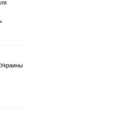
для
а
 Украины