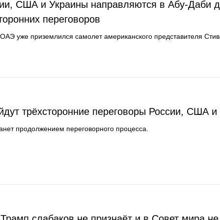
ии, США и Украины направляются в Абу-Даби 
торонних переговоров
 ОАЭ уже приземлился самолет американского представителя Стив
йдут трёхсторонние переговоры России, США и
танет продолжением переговорного процесса.
 Трамп слабаков не признаёт и в Совет мира не