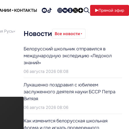
ПАНИИ
КОНТАКТЫ
Прямой эфир
ая Русь»
Новости
Все новости
Белорусский школьник отправился в
международную экспедицию «Ледокол
знаний»
06 августа 2026 08:08
Лукашенко поздравил с юбилеем
заслуженного деятеля науки БССР Петра
Витязя
06 августа 2026 08:06
Как изменится белорусская школьная
форма и где искать проверенного