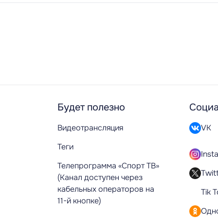
Будет полезно
Социа
Видеотрансляция
VK
Теги
Inst
Телепрограмма «Спорт ТВ»
Twit
(Канал доступен через
кабельных операторов на
Tik 
11-й кнопке)
Одн