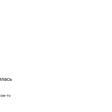
илась
ком-то