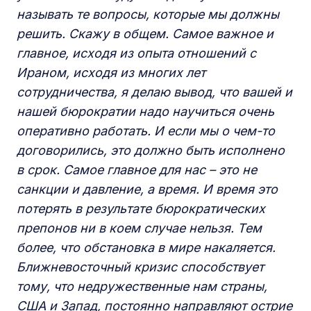
называть те вопросы, которые
мы
должны
решить.
С
кажу в общем. Самое
важное и
главное, исходя из
опыта отношений с
Ираном, исходя из
многих лет
сотрудничества, я делаю вывод, что
вашей
и
нашей
бюрократии надо
научиться
очень
оперативно работать. И если мы о чем-то
договорились, это должно быть исполнено
в срок
. Самое главное для нас
–
это не
санкции и давление, а время. И время это
потерять в результате бюрократических
пр
е
понов ни в коем случае нельзя. Тем
более, что обстановка в мире накаляется.
Ближневосточный кризис способствует
тому, что недружественные нам страны,
США и
За
пад, постоянно направляют острие