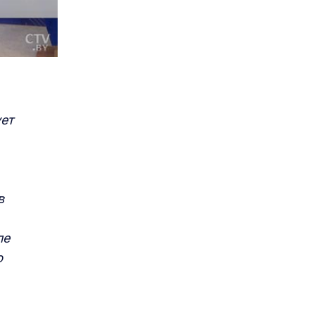
ет
в
ле
ю