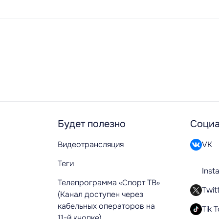
Будет полезно
Социа
Видеотрансляция
VK
Теги
Inst
Телепрограмма «Спорт ТВ»
Twit
(Канал доступен через
кабельных операторов на
Tik 
11-й кнопке)