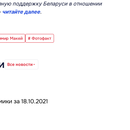
лную поддержку Беларуси в отношении
–
читайте далее
.
имир Макей
# Фотофакт
и
Все новости
ики за 18.10.2021