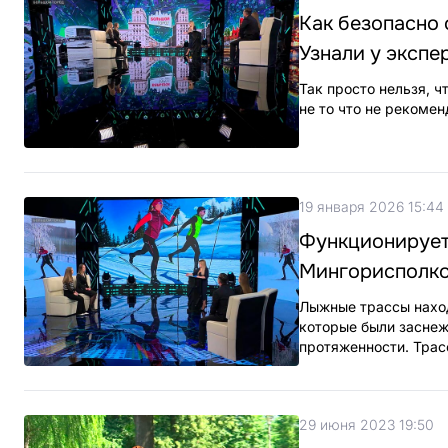
Как безопасно 
Узнали у экспе
Так просто нельзя, ч
не то что не рекомен
19 января 2026 15:44
Функционирует 
Мингорисполк
Лыжные трассы наход
которые были заснеж
протяженности. Трас
29 июня 2023 19:50