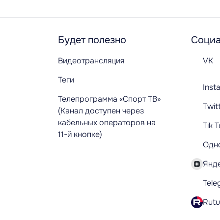
Будет полезно
Социа
Видеотрансляция
VK
Теги
Inst
Телепрограмма «Спорт ТВ»
Twit
(Канал доступен через
кабельных операторов на
Tik 
11-й кнопке)
Одн
Янд
Tele
Rut