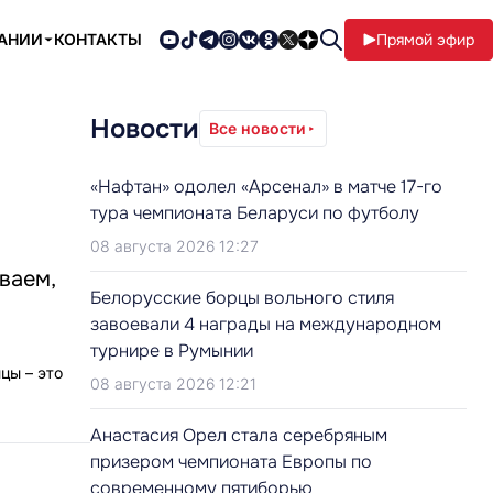
ПАНИИ
КОНТАКТЫ
Прямой эфир
Новости
Все новости
«Нафтан» одолел «Арсенал» в матче 17-го
тура чемпионата Беларуси по футболу
08 августа 2026 12:27
ваем,
Белорусские борцы вольного стиля
завоевали 4 награды на международном
турнире в Румынии
цы – это
08 августа 2026 12:21
Анастасия Орел стала серебряным
призером чемпионата Европы по
современному пятиборью