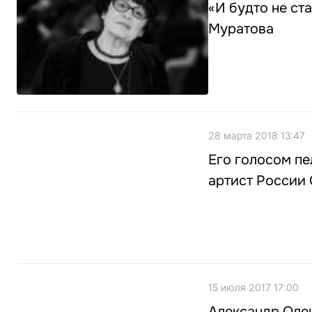
«И будто не ст
Муратова
28 марта 2018 13:47
Его голосом пе
артист России
15 июля 2017 17:00
Александр Олеш