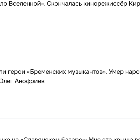
ало Вселенной». Скончалась кинорежиссёр Ки
ли герои «Бременских музыкантов». Умер нар
 Олег Анофриев
ко на «Славянском базаре»: Мне эта крыша в