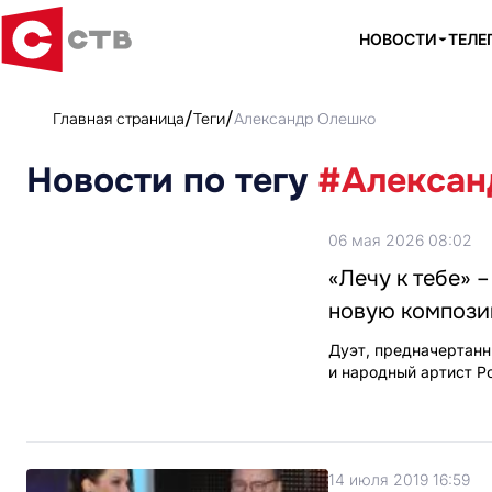
НОВОСТИ
ТЕЛЕ
Главная страница
Теги
Александр Олешко
Новости по тегу
#Алексан
06 мая 2026 08:02
«Лечу к тебе» 
новую композ
Дуэт, предначертанн
и народный артист Р
14 июля 2019 16:59