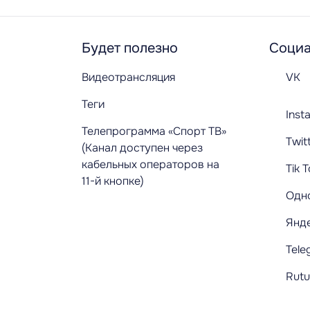
Будет полезно
Социа
Видеотрансляция
VK
Теги
Inst
Телепрограмма «Спорт ТВ»
Twit
(Канал доступен через
кабельных операторов на
Tik 
11-й кнопке)
Одн
Янд
Tele
Rut