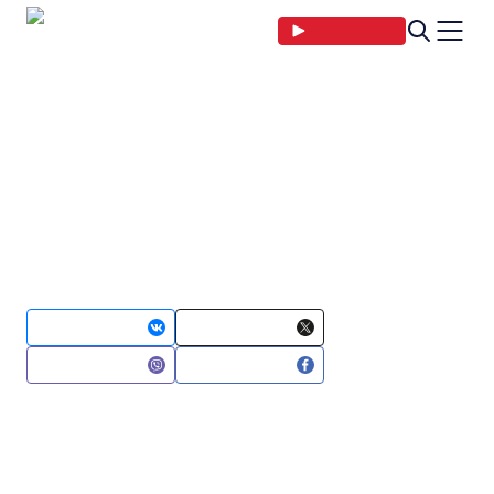
Прямой эфир
Главная страница
Новости
Спорт
«Надо с дисциплиной наводить
«Надо с дисциплиной наводить
порядок». Минское «Динамо»
уступило команде «Торпедо» из
Нижнего Новгорода
09 сентября 2023 12:36
Поделиться в
Поделиться в
Поделиться в
Поделиться в
Новости Беларуси. Хоккеисты минского «Динамо»
проиграли второй поединок кряду в КХЛ. Команде
Дмитрия Квартальнова противостояла мастеровитая