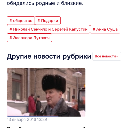
обиделись родные и близкие.
# общество
# Подарки
# Николай Сенчило и Серегей Капустин
# Анна Суша
# Элеонора Лутович
Другие новости рубрики
Все новости
13 января 2016 13:39