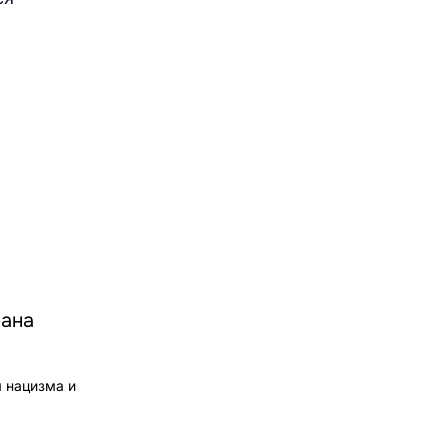
рана
м нацизма и