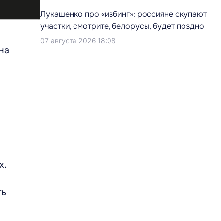
Лукашенко про «избинг»: россияне скупают
участки, смотрите, белорусы, будет поздно
07 августа 2026 18:08
на
х.
ть