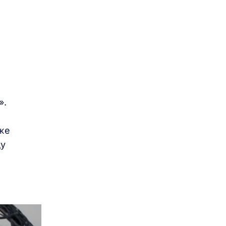
».
кже
ду