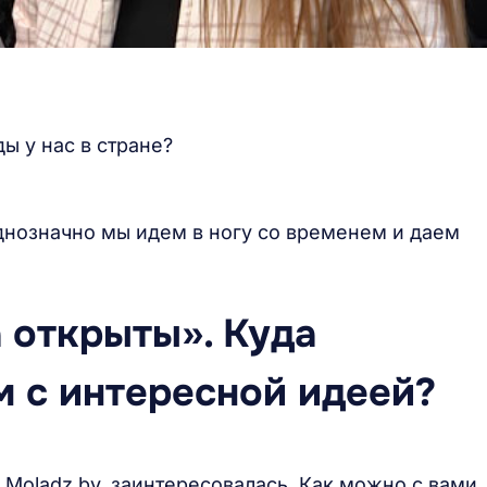
ды у нас в стране?
однозначно мы идем в ногу со временем и даем
 открыты». Куда
 с интересной идеей?
Moladz.by, заинтересовалась. Как можно с вами