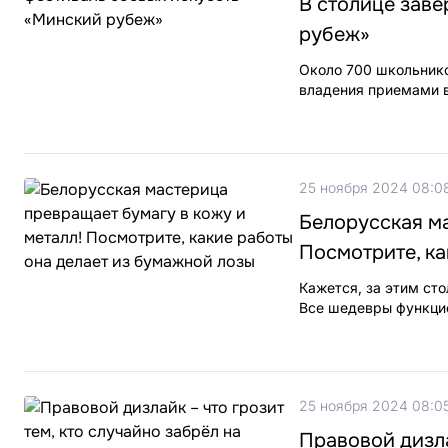
В столице заве
рубеж»
Около 700 школьнико
владения приемами в 
25 ноября 2024 08:0
Белорусская ма
Посмотрите, ка
Кажется, за этим сто
Все шедевры функцио
25 ноября 2024 08:0
Правовой дизла