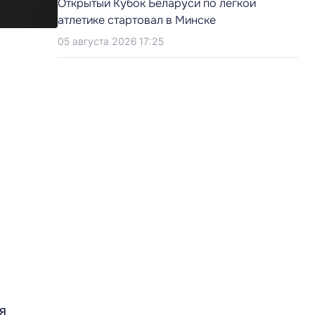
Открытый Кубок Беларуси по легкой
атлетике стартовал в Минске
05 августа 2026 17:25
и
я