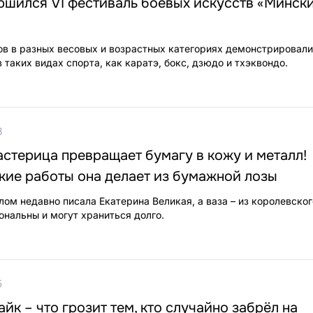
ршился VI фестиваль боевых искусств «Минск
в в разных весовых и возрастных категориях демонстрировали
таких видах спорта, как каратэ, бокс, дзюдо и тхэквондо.
8
стерица превращает бумагу в кожу и металл!
кие работы она делает из бумажной лозы
лом недавно писала Екатерина Великая, а ваза – из королевског
нальны и могут храниться долго.
5
йк – что грозит тем, кто случайно забрёл на