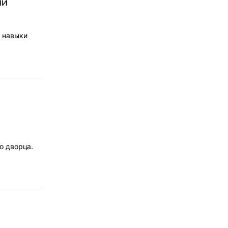
ий
 навыки
о дворца.