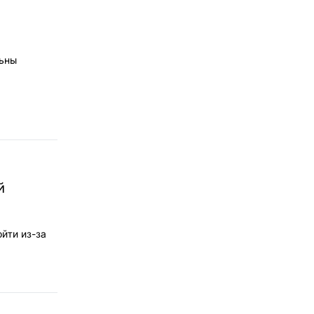
льны
й
йти из-за