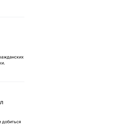
гражданских
ки.
ол
и добиться